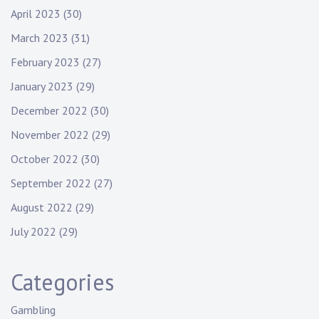
April 2023
(30)
March 2023
(31)
February 2023
(27)
January 2023
(29)
December 2022
(30)
November 2022
(29)
October 2022
(30)
September 2022
(27)
August 2022
(29)
July 2022
(29)
Categories
Gambling