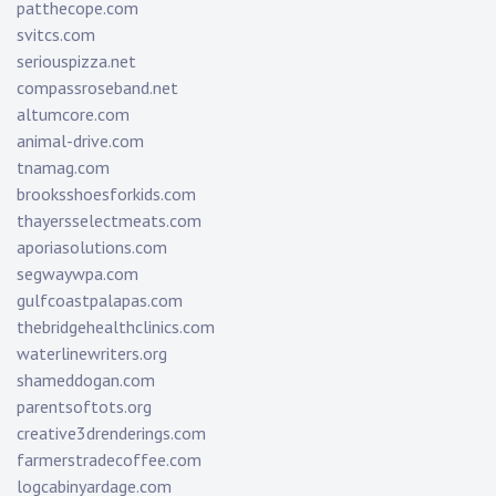
patthecope.com
svitcs.com
seriouspizza.net
compassroseband.net
altumcore.com
animal-drive.com
tnamag.com
brooksshoesforkids.com
thayersselectmeats.com
aporiasolutions.com
segwaywpa.com
gulfcoastpalapas.com
thebridgehealthclinics.com
waterlinewriters.org
shameddogan.com
parentsoftots.org
creative3drenderings.com
farmerstradecoffee.com
logcabinyardage.com