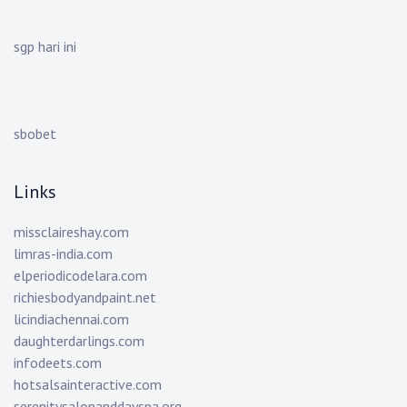
sgp hari ini
sbobet
Links
missclaireshay.com
limras-india.com
elperiodicodelara.com
richiesbodyandpaint.net
licindiachennai.com
daughterdarlings.com
infodeets.com
hotsalsainteractive.com
serenitysalonanddayspa.org