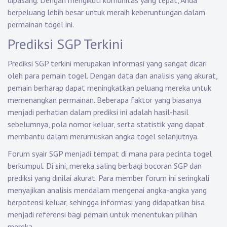
dipasang. Dengan mengikuti komunitas yang tepat, Anda
berpeluang lebih besar untuk meraih keberuntungan dalam
permainan togel ini.
Prediksi SGP Terkini
Prediksi SGP terkini merupakan informasi yang sangat dicari
oleh para pemain togel. Dengan data dan analisis yang akurat,
pemain berharap dapat meningkatkan peluang mereka untuk
memenangkan permainan. Beberapa faktor yang biasanya
menjadi perhatian dalam prediksi ini adalah hasil-hasil
sebelumnya, pola nomor keluar, serta statistik yang dapat
membantu dalam merumuskan angka togel selanjutnya.
Forum syair SGP menjadi tempat di mana para pecinta togel
berkumpul. Di sini, mereka saling berbagi bocoran SGP dan
prediksi yang dinilai akurat. Para member forum ini seringkali
menyajikan analisis mendalam mengenai angka-angka yang
berpotensi keluar, sehingga informasi yang didapatkan bisa
menjadi referensi bagi pemain untuk menentukan pilihan
mereka.