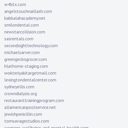
w4btx.com
angelstouchnaillash.com
kabbalahacademy.net
smilondental.com
newstarcollision.com
sasrentals.com
secondsighttechnology.com
michaelsarver.com
greengeckogrocer.com
hlathome-staging.com
wokteriyakitargetmall.com
lexingtondentalcenter.com
sydneyellis.com
crowndialysis.org
restauranttrainingprogram.com
allamericanpoolservice.net
jewishpenicillin.com
tomsavagestudios.com
womens-wellbeing-and-mental-health.com