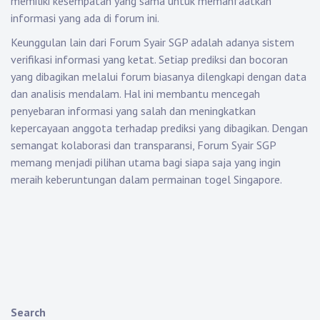
memiliki kesempatan yang sama untuk memanfaatkan
informasi yang ada di forum ini.
Keunggulan lain dari Forum Syair SGP adalah adanya sistem
verifikasi informasi yang ketat. Setiap prediksi dan bocoran
yang dibagikan melalui forum biasanya dilengkapi dengan data
dan analisis mendalam. Hal ini membantu mencegah
penyebaran informasi yang salah dan meningkatkan
kepercayaan anggota terhadap prediksi yang dibagikan. Dengan
semangat kolaborasi dan transparansi, Forum Syair SGP
memang menjadi pilihan utama bagi siapa saja yang ingin
meraih keberuntungan dalam permainan togel Singapore.
Search