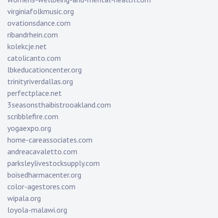
virginiafolkmusic.org
ovationsdance.com
ribandrhein.com
kolekcje.net
catolicanto.com
lbkeducationcenter.org
trinityriverdallas.org
perfectplace.net
3seasonsthaibistrooakland.com
scribblefire.com
yogaexpo.org
home-careassociates.com
andreacavaletto.com
parksleylivestocksupply.com
boisedharmacenter.org
color-agestores.com
wipala.org
loyola-malawi.org