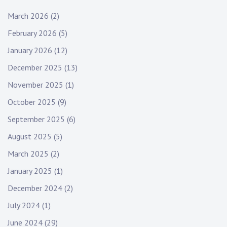
March 2026
(2)
February 2026
(5)
January 2026
(12)
December 2025
(13)
November 2025
(1)
October 2025
(9)
September 2025
(6)
August 2025
(5)
March 2025
(2)
January 2025
(1)
December 2024
(2)
July 2024
(1)
June 2024
(29)